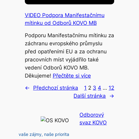
VIDEO Podpora Manifestačnímu
mítinku od Odborů KOVO MB
Podporu Manifestačnímu mítinku za
záchranu evropského průmyslu
před opatřeními EU a za ochranu
pracovních míst vyjádřilo také
vedení Odborů KOVO MB.
Děkujeme!
Přečtěte si více
←
Předchozí stránka
1
2
3
4
…
12
Další stránka
→
Odborový
svaz KOVO
vaše zájmy, naše priorita