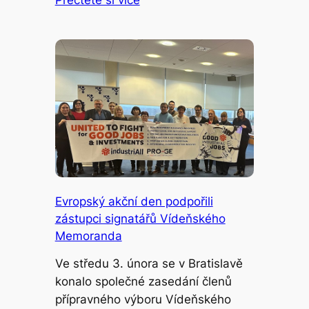
Přečtěte si více
Evropský akční den podpořili
zástupci signatářů Vídeňského
Memoranda
Ve středu 3. února se v Bratislavě
konalo společné zasedání členů
přípravného výboru Vídeňského