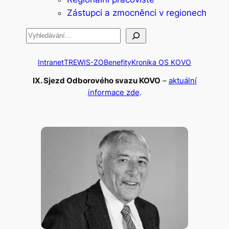
Zástupci a zmocněnci v regionech
Hledat
Intranet
TREWIS-ZO
Benefity
Kronika OS KOVO
IX. Sjezd Odborového svazu KOVO
–
aktuální
informace zde
.