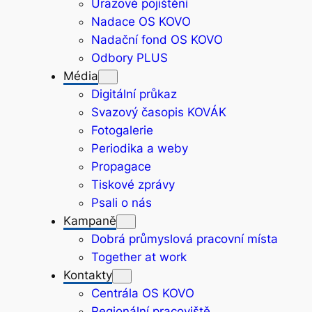
Úrazové pojištění
Nadace OS KOVO
Nadační fond OS KOVO
Odbory PLUS
Média
Digitální průkaz
Svazový časopis KOVÁK
Fotogalerie
Periodika a weby
Propagace
Tiskové zprávy
Psali o nás
Kampaně
Dobrá průmyslová pracovní místa
Together at work
Kontakty
Centrála OS KOVO
Regionální pracoviště