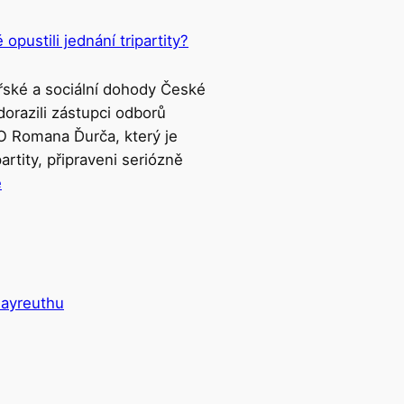
pustili jednání tripartity?
ské a sociální dohody České
dorazili zástupci odborů
 Romana Ďurča, který je
rtity, připraveni seriózně
e