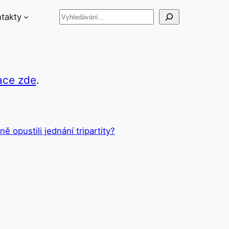
Hledat
takty
ace zde
.