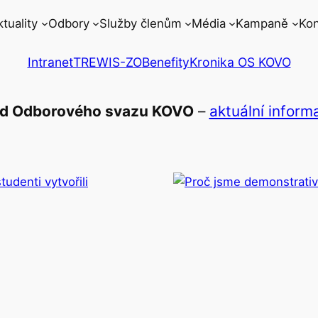
ktuality
Odbory
Služby členům
Média
Kampaně
Kon
Intranet
TREWIS-ZO
Benefity
Kronika OS KOVO
ezd Odborového svazu KOVO
–
aktuální inform