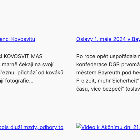
anci Kovosvitu
Oslavy 1. máje 2024 v Ba
nci KOVOSVIT MAS
Po roce opět uspořádala
 marně čekají na svojí
konfederace DGB prvomá
řeznu, přichází od kováků
městem Bayreuth pod he
jí fotografie…
Freizeit, mehr Sicherheit“
času, více bezpečí“ (osl