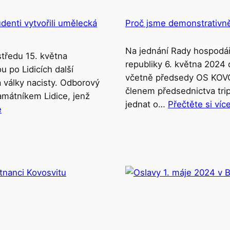
denti vytvořili umělecká
Proč jsme demonstrativně o
Na jednání Rady hospodář
tředu 15. května
republiky 6. května 2024 
u po Lidicích další
včetně předsedy OS KOVO
 války nacisty. Odborový
členem předsednictva tripa
amátníkem Lidice, jenž
jednat o…
Přečtěte si víc
e