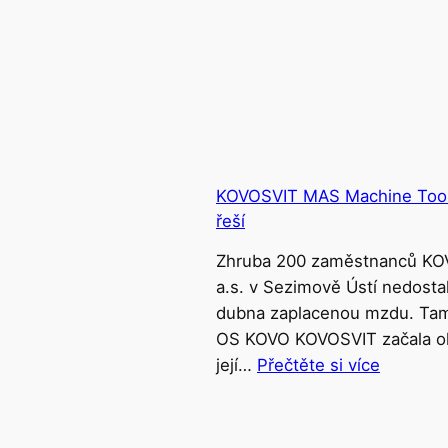
KOVOSVIT MAS Machine Tools
řeší
Zhruba 200 zaměstnanců K
a.s. v Sezimově Ústí nedosta
dubna zaplacenou mzdu. Tamn
OS KOVO KOVOSVIT začala oka
její…
Přečtěte si více