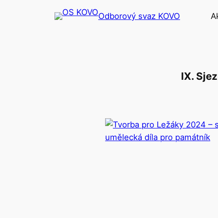
Přeskočit
Odborový svaz KOVO
A
na
obsah
IX. Sj