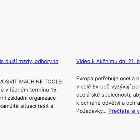
 dluží mzdy, odbory to
Video k Akčnímu dni 21. 
Evropa potřebuje ocel a o
OVOSVIT MACHINE TOOLS
v celé Evropě vyzývají pol
lo v řádném termínu 15.
ocelářské společnosti, aby
í základní organizace
k ochraně odvětví a ochra
mžitě situaci řešit a
Požadavky…
Přečtěte si v