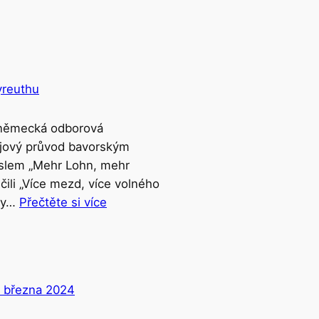
yreuthu
 německá odborová
jový průvod bavorským
slem „Mehr Lohn, mehr
 čili „Více mezd, více volného
avy…
Přečtěte si více