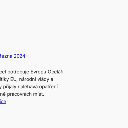
března 2024
cel potřebuje Evropu Oceláři
itiky EU, národní vlády a
 přijaly naléhavá opatření
ně pracovních míst.
íce