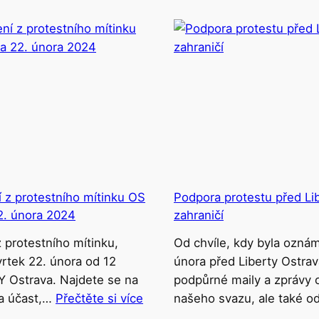
z protestního mítinku OS
Podpora protestu před Lib
2. února 2024
zahraničí
 protestního mítinku,
Od chvíle, kdy byla oznám
rtek 22. února od 12
února před Liberty Ostrav
 Ostrava. Najdete se na
podpůrné maily a zprávy o
za účast,…
Přečtěte si více
našeho svazu, ale také o