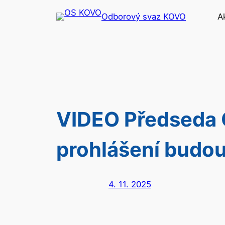
Přeskočit
Odborový svaz KOVO
A
na
obsah
VIDEO Předseda
prohlášení budou
4. 11. 2025