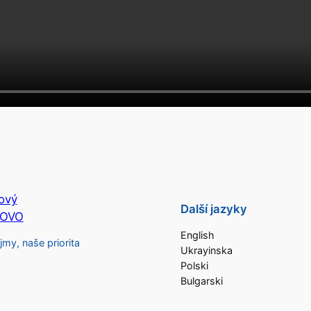
ový
Další jazyky
KOVO
English
jmy, naše priorita
Ukrayinska
Polski
Bulgarski