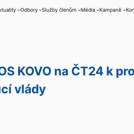
ktuality
Odbory
Služby členům
Média
Kampaně
Kon
 OS KOVO na ČT24 k p
cí vlády