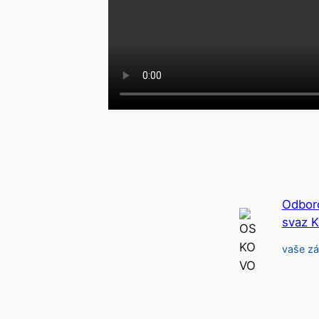
Odbor
svaz 
vaše zá