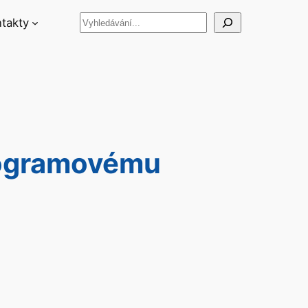
Hledat
takty
rogramovému