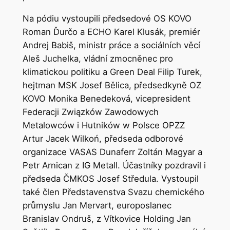
Na pódiu vystoupili předsedové OS KOVO
Roman Ďurčo a ECHO Karel Klusák, premiér
Andrej Babiš, ministr práce a sociálních věcí
Aleš Juchelka, vládní zmocněnec pro
klimatickou politiku a Green Deal Filip Turek,
hejtman MSK Josef Bělica, předsedkyně OZ
KOVO Monika Benedeková, vicepresident
Federacji Związków Zawodowych
Metalowców i Hutników w Polsce OPZZ
Artur Jacek Wilkoń, předseda odborové
organizace VASAS Dunaferr Zoltán Magyar a
Petr Arnican z IG Metall. Účastníky pozdravil i
předseda ČMKOS Josef Středula. Vystoupil
také člen Představenstva Svazu chemického
průmyslu Jan Mervart, europoslanec
Branislav Ondruš, z Vítkovice Holding Jan