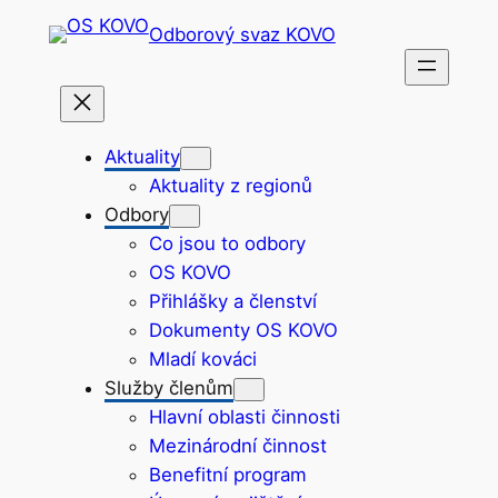
Přeskočit
Odborový svaz KOVO
na
obsah
Aktuality
Aktuality z regionů
Odbory
Co jsou to odbory
OS KOVO
Přihlášky a členství
Dokumenty OS KOVO
Mladí kováci
Služby členům
Hlavní oblasti činnosti
Mezinárodní činnost
Benefitní program